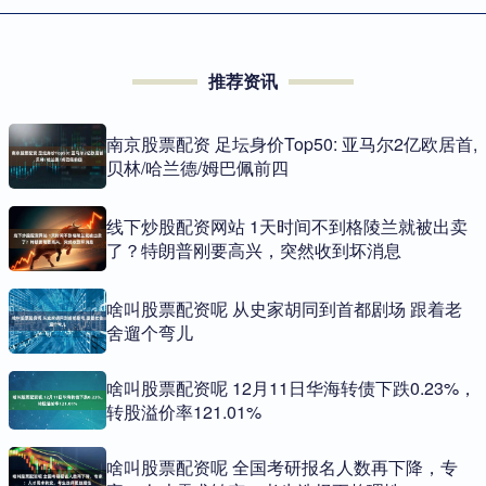
推荐资讯
南京股票配资 足坛身价Top50: 亚马尔2亿欧居首,
贝林/哈兰德/姆巴佩前四
线下炒股配资网站 1天时间不到格陵兰就被出卖
了？特朗普刚要高兴，突然收到坏消息
啥叫股票配资呢 从史家胡同到首都剧场 跟着老
舍遛个弯儿
啥叫股票配资呢 12月11日华海转债下跌0.23%，
转股溢价率121.01%
啥叫股票配资呢 全国考研报名人数再下降，专